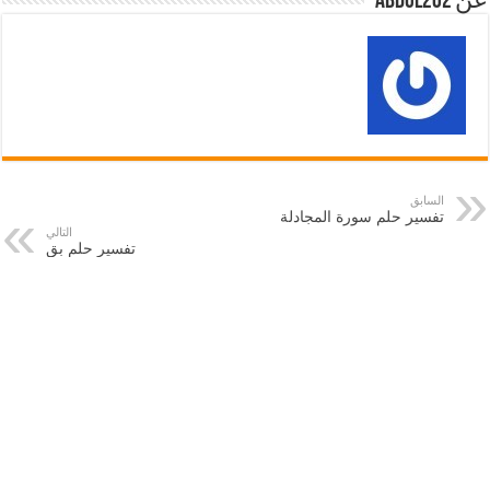
عن abdul202
السابق
تفسير حلم سورة المجادلة
التالي
تفسير حلم بق