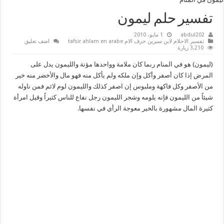
تفسير حلم ليمون
abdul202
1 مايو، 2010
تفسير الاحلام لابن سيرين حرف الام tafsir ahlam en arabe
اضف تعليق
3,210 زيارة
(ليمون) هو في المنام ربما كان ملامة وواحدها مؤنة والليمون يدل على
المرض إذا كان أصفر وأكل وإن ملكه ولم يأكل منه فهو مال والأخضر منه خير
من الأصفر وكل فاكهة وملبوس إن اصفر كذلك والليمون لوم لائم فمن ناوله
شيئاً من الليمون فإنه يلومه وشجر الليمون رجل نفاع للناس كثيراً وقيل امرأة
كثيرة المال مشهورة بالخير معوجة الرأي في نفسها.