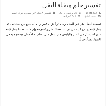
تفسير حلم مبقلة البقل
abdul202
26 نوفمبر، 2010
تفسير الاحلام لابن سيرين حرف الميم
اضف تعليق
2,704 زيارة
(مبقلة البقل) هي في المنام رجل ذو أحزان فمن رأى أنه جمع من بستانه باقة
بقل فإنه يجتمع عليه من قرابات نسائه شر وخصومه وإن كانت طاقة بقل فإنه
نذير له ليحذر من الشر واليابس من البقل مال تصلح له الأموال وبعضهم يجعل
البقول هماً وحزناً.