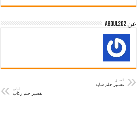
عن abdul202
السابق
تفسير حلم شابة
التالي
تفسير حلم ركاب