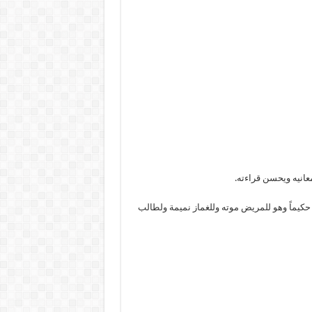
معانيه ويحسن قراءته.
 حكيماً وهو للمريض موته وللغماز نميمة ولطالب