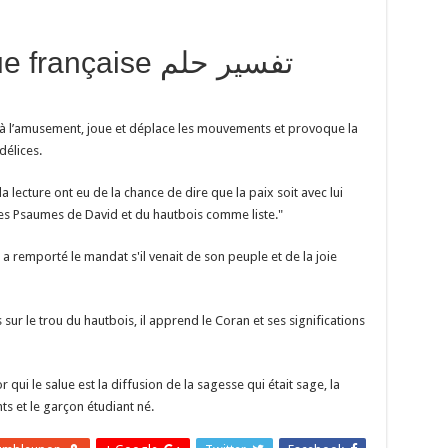
langue française
e à l’amusement, joue et déplace les mouvements et provoque la
les délices.
 la lecture ont eu de la chance de dire que la paix soit avec lui
 des Psaumes de David et du hautbois comme liste."
et a remporté le mandat s'il venait de son peuple et de la joie
s sur le trou du hautbois, il apprend le Coran et ses significations
r qui le salue est la diffusion de la sagesse qui était sage, la
s et le garçon étudiant né.