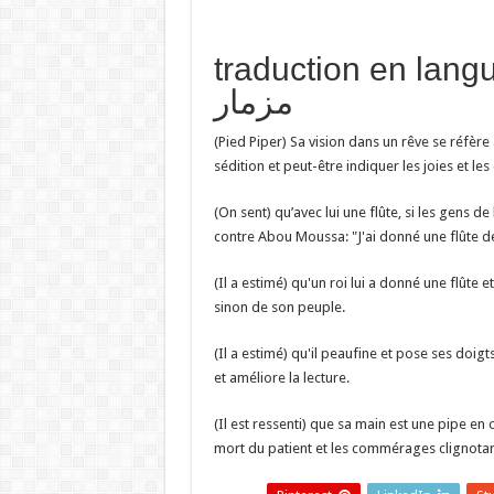
traduction en  تفسير حلم
مزمار
(Pied Piper) Sa vision dans un rêve se réfèr
sédition et peut-être indiquer les joies et 
(On sent) qu’avec lui une flûte, si les gens de
contre Abou Moussa: "J'ai donné une flûte
(Il a estimé) qu'un roi lui a donné une flûte 
sinon de son peuple.
(Il a estimé) qu'il peaufine et pose ses doigt
et améliore la lecture.
(Il est ressenti) que sa main est une pipe en o
mort du patient et les commérages clignotant