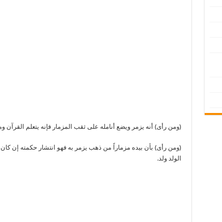
(ومن رأى) أنه يزمر ويضع أنامله على ثقب المزمار فإنه يتعلم القرآن و
(ومن رأى) بأن بيده مزماراً من ذهب يزمر به فهو انتشار حكمته إن كان
الولد ولد.