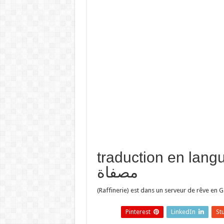
traduction en  تفسير حلم
مصفاة
(Raffinerie) est dans un serveur de rêve en Ga
Pinterest
LinkedIn
St