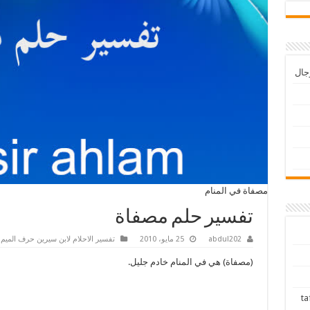
رجال
مصفاة في المنام
تفسير حلم مصفاة
abdul202
25 مايو، 2010
تفسير الاحلام لابن سيرين حرف الميم
(مصفاة) هي في المنام خادم جليل.
tafsir ah