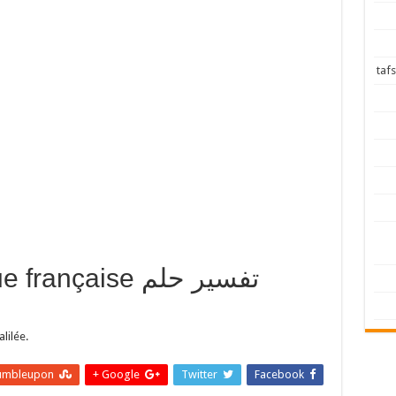
langue française
lilée.
umbleupon
Google +
Twitter
Facebook