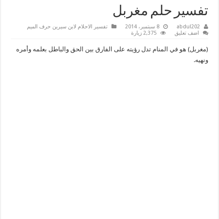
تفسير حلم مغربل
abdul202
8 سبتمبر، 2014
تفسير الاحلام لابن سيرين حرف الميم
اضف تعليق
2,375 زيارة
(مغربل) هو في المنام تدل رؤيته على الفارق بين الحق والباطل بعلمه وأمره
ونهيه.