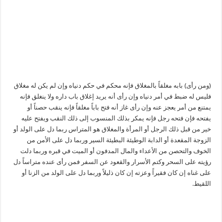
(ومن رأى) بابه مغلقاً بالمغلاق فإنه محكم في حكم دنياه وإن لم يكن له مغلاق
فليس له ضبط في أمر دنياه وإن رأى أنه يريد إغلاق باب داره ولا ينغلق فإنه
يمتنع من أمر يعجز عنه وإن رأى غاز أنه فتح باباً مغلقاً فإنه ينقب حصناً أو
يفتحه فإن فتحه رجل فإنه يمكر بذلك المنسوب إلى ذلك النقب ويفتح عليه
خير من قبل ذلك الرجل أو المرأة والمغلاق هو المتراس ربما دل على الولد أو
الزوجة المقعدة أو الدابة الوطيئة البطيئة السير وربما دل على الأمن من
الخوف والتحصن من الأعداء والمال المدفون أو الميت في قبره وربما دلت
رؤيته على السحر وكتم الأسرار والقعود عن السفر فمن رأى عنده متراساً دل
على غناه إن كان فقيراً وعزته إن كان ذليلاً وربما دل على الولد من الزنا أو
اللقيط.