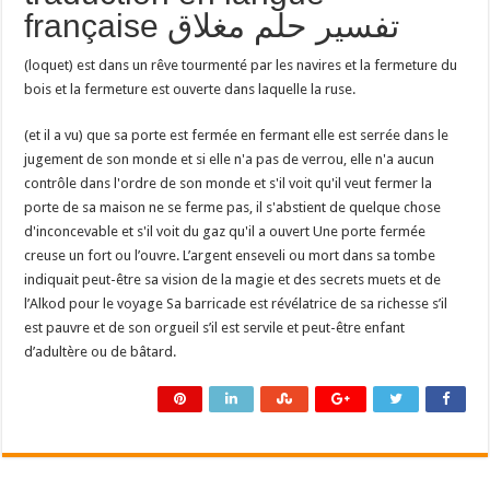
française تفسير حلم مغلاق
(loquet) est dans un rêve tourmenté par les navires et la fermeture du
bois et la fermeture est ouverte dans laquelle la ruse.
(et il a vu) que sa porte est fermée en fermant elle est serrée dans le
jugement de son monde et si elle n'a pas de verrou, elle n'a aucun
contrôle dans l'ordre de son monde et s'il voit qu'il veut fermer la
porte de sa maison ne se ferme pas, il s'abstient de quelque chose
d'inconcevable et s'il voit du gaz qu'il a ouvert Une porte fermée
creuse un fort ou l’ouvre. L’argent enseveli ou mort dans sa tombe
indiquait peut-être sa vision de la magie et des secrets muets et de
l’Alkod pour le voyage Sa barricade est révélatrice de sa richesse s’il
est pauvre et de son orgueil s’il est servile et peut-être enfant
d’adultère ou de bâtard.