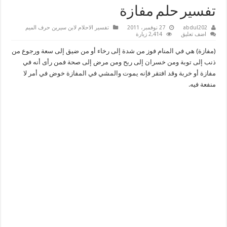
تفسير حلم مفازة
abdul202
27 نوفمبر، 2011
تفسير الاحلام لابن سيرين حرف الميم
اضف تعليق
2,414 زيارة
(مفازة) هي في المنام فوز من شدة إلى رخاء أو من ضيق إلى سعة ورجوع من
ذنب إلى توبة ومن خسران إلى ربح ومن مرض إلى صحة فمن رأى أنه في
مفازة أو خربة وقد افتقر فإنه يموت والمشي في المفازة خوض في أمر لا
منفعة فيه.