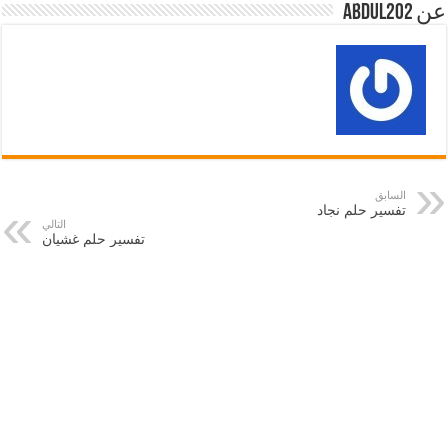
عن abdul202
السابق
تفسير حلم نجاد
التالي
تفسير حلم غشيان