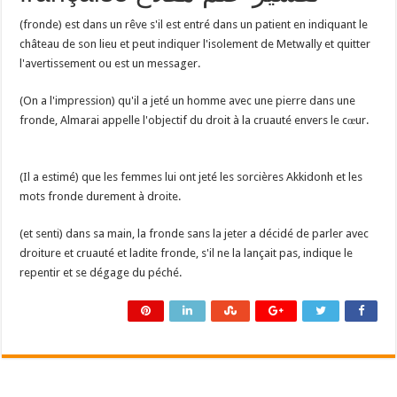
(fronde) est dans un rêve s'il est entré dans un patient en indiquant le
château de son lieu et peut indiquer l'isolement de Metwally et quitter
l'avertissement ou est un messager.
(On a l'impression) qu'il a jeté un homme avec une pierre dans une
fronde, Almarai appelle l'objectif du droit à la cruauté envers le cœur.
(Il a estimé) que les femmes lui ont jeté les sorcières Akkidonh et les
mots fronde durement à droite.
(et senti) dans sa main, la fronde sans la jeter a décidé de parler avec
droiture et cruauté et ladite fronde, s'il ne la lançait pas, indique le
repentir et se dégage du péché.