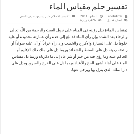
تفسير حلم مقياس الماء
abdul202
3 مايو، 2011
تفسير الاحلام لابن سيرين حرف الميم
اضف تعليق
2,426 زيارة
(مقياس الماء) تدل رؤيته في المنام على نزول الغيث والرحمة من اللّه تعالى
والرخاء بعد الشدة وإن رأى الماء قد بلغ إلى حده وأن عمارته محدودة أو عليه
خلوفاً دل على البشارة والأفراح والخصب وإن رآه خراباً أو أن عليه سواداً أو
رائحته رديئة دل على القحط والشدائد وربما دل على ملك ذلك الإقليم أو
الحاكم عليه وما رؤي فيه من خير أو شر عاد إلى ما ذكرناه وربما دل مقياس
الماء على أهلة أشهر الحج والأعياد وربما دل على الفرح والسرور ويدل على
دار الملك الذي ينزل بها ويرحل عنها.