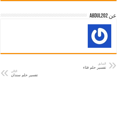
عن abdul202
السابق
تفسير حلم قثاء
التالي
تفسير حلم سندان