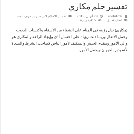
تفسير حلم مكاري
abdul202
29 أبريل، 2015
تفسير الاحلام لابن سيرين حرف الميم
اضف تعليق
2,415 زيارة
(مكاري) تدل رؤيته في المنام على الشفاء من الأسقام واكتساب الذنوب
وحمل الأثقال وربما دلت رؤياه على احتمال أذى وإيجاد الراحة والمكاري هو
والي الأمور ومقدم الجيش والمتكلف لأمور الناس كصاحب الشرط والسعاة
لأنه يدبر الحيوان ويحمل الأمور.