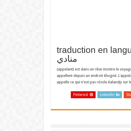
traduction en  تفسير حلم
منادي
(appelant) est dans un rêve montre le voyage
appellent depuis un endroit éloigné. L'appelan
appelle ce qui n'est pas résolu Kalandp sur l
Pinterest
LinkedIn
St