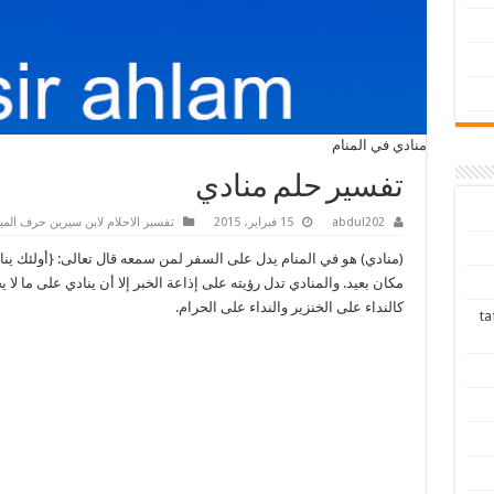
منادي في المنام
تفسير حلم منادي
abdul202
15 فبراير، 2015
تفسير الاحلام لابن سيرين حرف المي
(منادي) هو في المنام يدل على السفر لمن سمعه قال تعالى: {أولئك ين
مكان بعيد. والمنادي تدل رؤيته على إذاعة الخبر إلا أن ينادي على ما لا 
كالنداء على الخنزير والنداء على الحرام.
tafsir ah