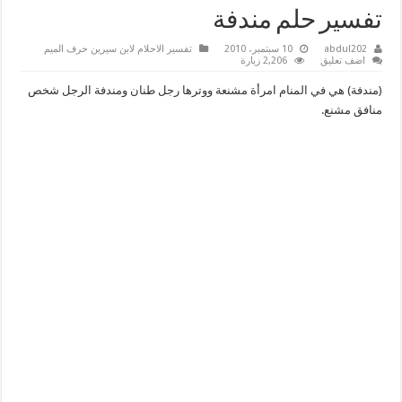
تفسير حلم مندفة
abdul202
10 سبتمبر، 2010
تفسير الاحلام لابن سيرين حرف الميم
اضف تعليق
2,206 زيارة
(مندفة) هي في المنام امرأة مشنعة ووترها رجل طنان ومندفة الرجل شخص
منافق مشنع.