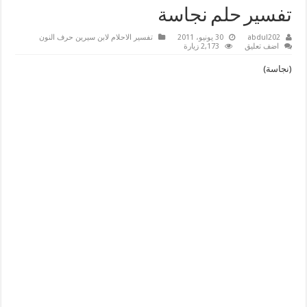
تفسير حلم نجاسة
abdul202
30 يونيو، 2011
تفسير الاحلام لابن سيرين حرف النون
اضف تعليق
2,173 زيارة
(نجاسة)