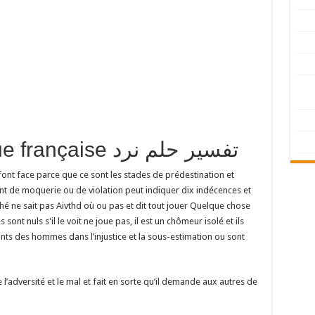
traduction en langue française تفسير حلم نرد
 font face parce que ce sont les stades de prédestination et
ant de moquerie ou de violation peut indiquer dix indécences et
hé ne sait pas Aivthd où ou pas et dit tout jouer Quelque chose
sont nuls s'il le voit ne joue pas, il est un chômeur isolé et ils
rigeants des hommes dans l’injustice et la sous-estimation ou sont
 l’adversité et le mal et fait en sorte qu’il demande aux autres de