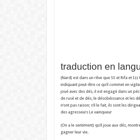
(Nard) est dans un rêve que SS et Rifa et Izz
indiquant peut-être ce qu’il commet en vigil
joué avec des dés, il est engagé dans un péc
de rusé et de dés, le désobéissance et les dés 
n’ont pas raison; s’il le fait, ils sont les di
des agresseurs Le vainqueur
(On a le sentiment) qu’il joue aux dés, montre
gagner leur vie.