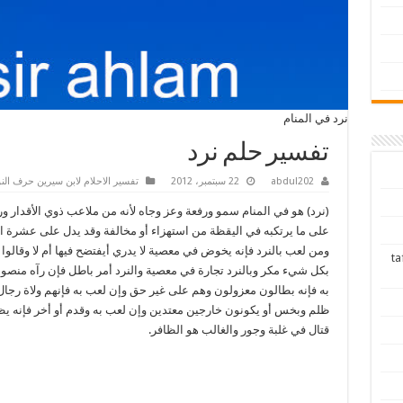
نرد في المنام
تفسير حلم نرد
abdul202
22 سبتمبر، 2012
تفسير الاحلام لابن سيرين حرف الن
(نرد) هو في المنام سمو ورفعة وعز وجاه لأنه من ملاعب ذوي الأقدار ور
على ما يرتكبه في اليقظة من استهزاء أو مخالفة وقد يدل على عشرة 
ومن لعب بالنرد فإنه يخوض في معصية لا يدري أيفتضح فيها أم لا وقالوا 
tafsir ah
بكل شيء مكر وبالنرد تجارة في معصية والنرد أمر باطل فإن رآه منصوباً
به فإنه بطالون معزولون وهم على غير حق وإن لعب به فإنهم ولاة رجا
ظلم وبخس أو يكونون خارجين معتدين وإن لعب به وقدم أو أخر فإنه يظ
قتال في غلبة وجور والغالب هو الظافر.