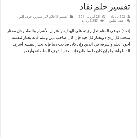
تفسير حلم نقاد
abdul202
28 أبريل، 2011
تفسير الاحلام لابن سيرين حرف النون
اضف تعليق
2,383 زيارة
(نقاد) هو في المنام تدل رؤيته على الهداية واعتزال الأشرار والنقاد رجل مختار
ينتخب كل رديء ويختار كل جيد فإن كان صاحب دين وعلم فإنه يختار لنفسه
أجود العلم وأشرفه في الدين وإن كان صاحب دنيا فإنه يختار لنفسه أشرف
الدنيا وأهنأها وإن كان ذا سلطان فإنه يختار أشرف السلطانة وأرفعها.