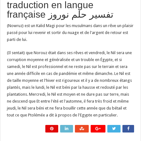
traduction en langue
française تفسير حلم نوروز
(Nowruz) est un Kalid Magi pour les musulmans dans un rêve un plaisir
passé pour lui revenir et sortir du nuage et de l'argent de retour est
parti de lui.
(Il sentait) que Norouz était dans ses rêves et vendredi, le Nil sera une
corruption moyenne et généralisée et un trouble en Égypte, et si
samedi, le Nil est professionnel et ne reste pas sur le terrain et sera
une année difficile en cas de pandémie et même dimanche. Le Nil est
de taille moyenne et l'hiver est rigoureux et il y a de nombreux étangs
plantés, mais le lundi, le Nil est béni par la hausse et redouté par les
plantations. Mercredi, le Nil est moyen et ne dure pas sur terre, mais
ne descend que Et entre l'été et l'automne, il fera très froid et même
jeudi, le Nil sera béni et ne fera bouillir cette année que du bétail et
tout ce que Ptolémée a dit à propos de l'Egypte en particulier.