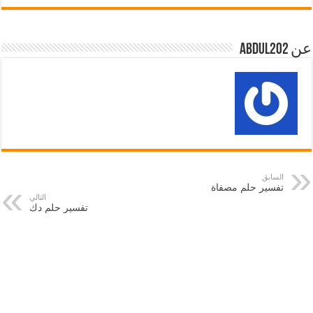
عن abdul202
السابق
تفسير حلم مصفاة
التالي
تفسير حلم دك