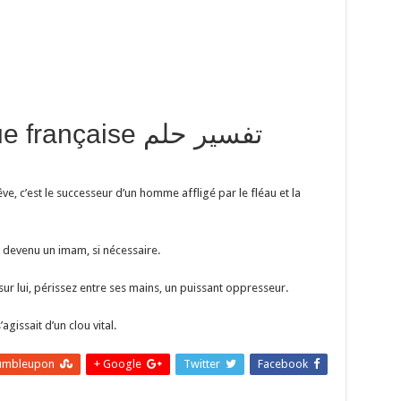
langue française
 rêve, c’est le successeur d’un homme affligé par le fléau et la
i est devenu un imam, si nécessaire.
it sur lui, périssez entre ses mains, un puissant oppresseur.
agissait d’un clou vital.
umbleupon
Google +
Twitter
Facebook