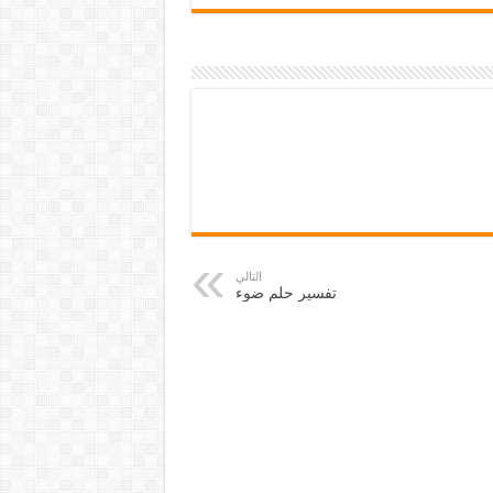
التالي
تفسير حلم ضوء