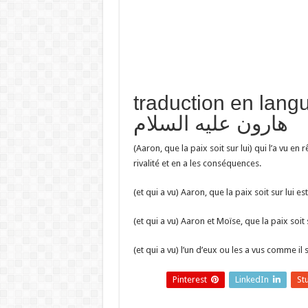
traduction en  تفسير حلم
هارون عليه السلام
(Aaron, que la paix soit sur lui) qui l’a vu en
rivalité et en a les conséquences.
(et qui a vu) Aaron, que la paix soit sur lu
(et qui a vu) Aaron et Moïse, que la paix so
(et qui a vu) l’un d’eux ou les a vus comme il s’
Pinterest
LinkedIn
St