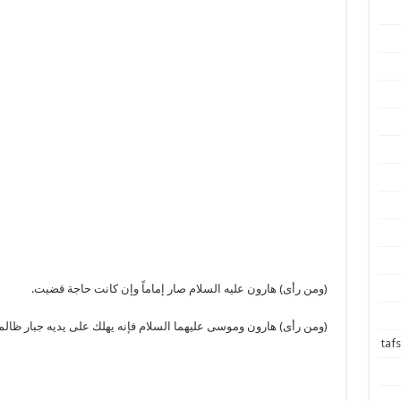
(ومن رأى) هارون عليه السلام صار إماماً وإن كانت حاجة قضيت.
(ومن رأى) هارون وموسى عليهما السلام فإنه يهلك على يديه جبار ظالم