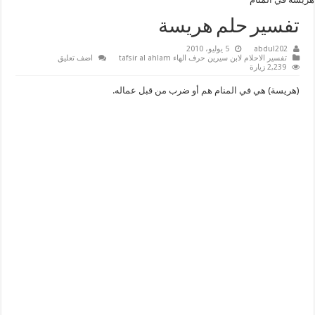
تفسير حلم هريسة
abdul202
5 يوليو، 2010
تفسير الاحلام لابن سيرين حرف الهاء tafsir al ahlam
اضف تعليق
2,239 زيارة
(هريسة) هي في المنام هم أو ضرب من قبل عماله.