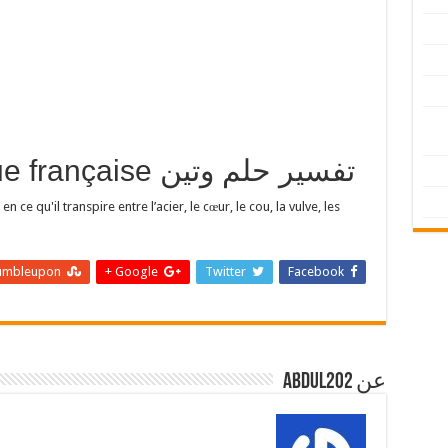
traduction en langue française تفسير حلم وتين
n ce qu'il transpire entre l’acier, le cœur, le cou, la vulve, les
umbleupon
Google +
Twitter
Facebook
عن abdul202