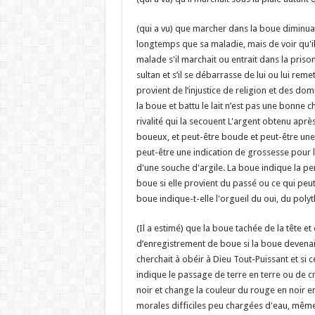
(qui a vu) que marcher dans la boue diminuait
longtemps que sa maladie, mais de voir qu'il e
malade s'il marchait ou entrait dans la pris
sultan et s’il se débarrasse de lui ou lui rem
provient de l’injustice de religion et des d
la boue et battu le lait n’est pas une bonne ch
rivalité qui la secouent L'argent obtenu aprè
boueux, et peut-être boude et peut-être une 
peut-être une indication de grossesse pour
d'une souche d'argile. La boue indique la p
boue si elle provient du passé ou ce qui peut
boue indique-t-elle l'orgueil du oui, du po
(Il a estimé) que la boue tachée de la tête e
d’enregistrement de boue si la boue devenait
cherchait à obéir à Dieu Tout-Puissant et si c
indique le passage de terre en terre ou de cr
noir et change la couleur du rouge en noir 
morales difficiles peu chargées d'eau, même s