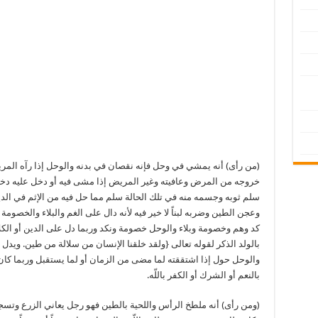
(من رأى) أنه يمشي في وحل فإنه نقصان في بدنه والوحل إذا رآه المري
خروجه من المرض وعافيته وغير المريض إذا مشى فيه أو دخل عليه دخل
سلم ثوبه وجسمه منه في تلك الحالة سلم مما حل فيه من الإثم في الدين
وعجن الطين وضربه لبناً لا خير فيه لأنه دال على الغم والبلاء والخصومة حت
كد وهم وخصومة وبلاء والوحل خصومة ونكد وربما دل على الدين أو الك
بالولد الذكر لقوله تعالى {ولقد خلقنا الإنسان من سلالة من طين. وي
والوحل حول إذا اشتققته لما مضى من الزمان أو لما يستقبل وربما كان 
بالنعم أو الشرك أو الكفر باللّه.
(ومن رأى) أنه ملطخ الرأس واللحية بالطين فهو رجل يعاني الزرع وتسجي