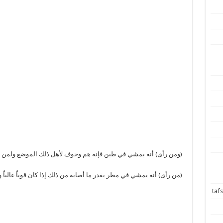
(ومن رأى) أنه يمشي في طين فإنه هم وخوف لأهل ذلك الموضع ولمن رأ
(من رأى) أنه يمشي في مطر بقدر ما أصابه من ذلك إذا كان قوياً غالباً و