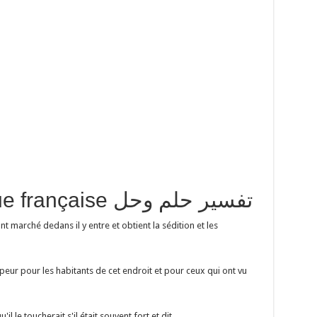
traduction en langue française تفسير حلم وحل
t marché dedans il y entre et obtient la sédition et les
nt peur pour les habitants de cet endroit et pour ceux qui ont vu
qu'il le toucherait s'il était souvent fort et dit.