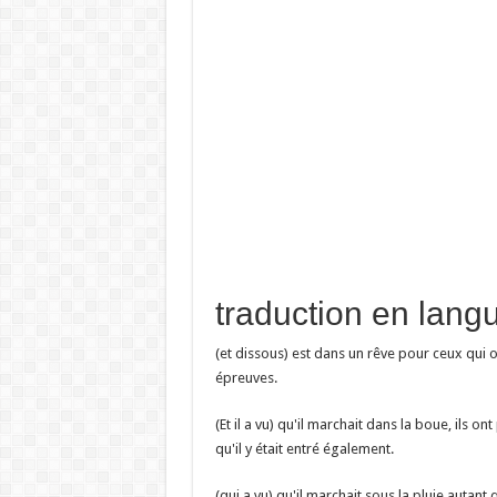
(et dissous) est dans un rêve pour ceux qui on
épreuves.
(Et il a vu) qu'il marchait dans la boue, ils o
qu'il y était entré également.
(qui a vu) qu'il marchait sous la pluie autant 