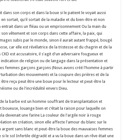
 dans son corps et dans la boue si le patient le voyait aussi
n sortait, qu'il sortait de la maladie et du bien-être et non
on entrait dans un fléau ou un emprisonnement Ou la main du
et son vêtement et son corps dans cette affaire, la paix, qui
ommages subis par le monde, sinon il aurait autant frappé, bougé
ose, car elle est révélatrice de la tristesse et du chagrin et de la
s CKD est accusatoire, il s'agit d'un adversaire fougueux et
indication de religion ou de langage dans la présentation et
 les femmes garçons garçons (Nous avons créé l'homme à partir
erturbation des mouvements et la coupure des prières et de la
 être reçu peut être une boue pour le lecteur et peut-être la
lythéisme ou de l'incrédulité envers Dieu.
t de la barbe est un homme souffrant de transplantation et
 boueuse, louange bien et c’était la raison pour laquelle on
ela devenait une farine La couleur de l'argile noir à rouge
éation en création, sinon elle affecte l'amour du blanc sur le
en argent sans blanc et peut-être la boue des mauvaises femmes
i le sol Infertile dégradé et a vu la boue dans un rêve était une