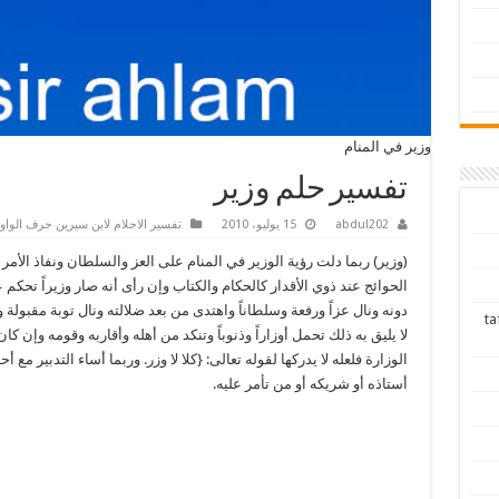
وزير في المنام
تفسير حلم وزير
abdul202
15 يوليو، 2010
تفسير الاحلام لابن سيرين حرف الواو
(وزير) ربما دلت رؤية الوزير في المنام على العز والسلطان ونفاذ الأمر
الحوائج عند ذوي الأقدار كالحكام والكتاب وإن رأى أنه صار وزيراً تحكم
دونه ونال عزاً ورفعة وسلطاناً واهتدى من بعد ضلالته ونال توبة مقبولة 
tafsir ah
لا يليق به ذلك تحمل أوزاراً وذنوباً وتنكد من أهله وأقاربه وقومه وإن كا
الوزارة فلعله لا يدركها لقوله تعالى: {كلا لا وزر. وربما أساء التدبير مع أحد
أستاذه أو شريكه أو من تأمر عليه.