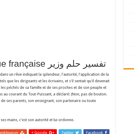
traduction en langue française تفسير حلم وزير
dans un rêve indiquait la splendeur, l'autorité, l'application de la
s que les dirigeants et les écrivains, et s'il sentait qu'il devenait
t les péchés de sa famille et de ses proches et de son peuple et
pas au courant du Tout-Puissant, a déclaré: (Non, pas de bouton.
n de ses parents, son enseignant, son partenaire ou toute
 ses mains, c'est son autorité et lui ordonne.
umbleupon
Google +
Twitter
Facebook