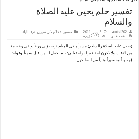
تفسير حلم يحيى عليه الصلاة
والسلام
abdul202
8 يناير، 2011
تفسير الاحلام لابن سيرين حرف الياء
اضف تعليق
2,487 زيارة
(يحيى عليه الصلاة والسلام) من رآه في المنام فإنه يؤتى ورعاً وتقى وعصمة
من الآفات ولا يكون له نظير لقوله تعالى: {لم نجعل له من قبل سمياً. وقوله:
{وسيداً وحصوراً ونبياً من الصالحين.