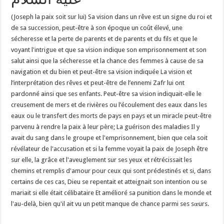
(Joseph la paix soit sur lui) Sa vision dans un rêve est un signe du roi et
de sa succession, peut-être à son époque un coût élevé, une
sécheresse et la perte de parents et de parents et du fils et que le
voyant l'intrigue et que sa vision indique son emprisonnement et son
salut ainsi que la sécheresse et la chance des femmes à cause de sa
navigation et du bien et peut-être sa vision indiquée La vision et
l’interprétation des rêves et peut-être de l’ennemi Zafr lui ont
pardonné ainsi que ses enfants. Peut-être sa vision indiquait-elle le
creusement de mers et de rivières ou l’écoulement des eaux dans les
eaux ou le transfert des morts de pays en pays et un miracle peut-être
parvenu à rendre la paix à leur père; La guérison des maladies Il y
avait du sang dans le groupe et l'emprisonnement, bien que cela soit
révélateur de l'accusation et si la femme voyait la paix de Joseph être
sur elle, la grâce et l'aveuglement sur ses yeux et rétrécissait les
chemins et remplis d'amour pour ceux qui sont prédestinés et si, dans
certains de ces cas, Dieu se repentait et atteignait son intention ou se
mariait si elle était célibataire Et amélioré sa punition dans le monde et
l'au-delà, bien qu'il ait vu un petit manque de chance parmi ses sœurs.