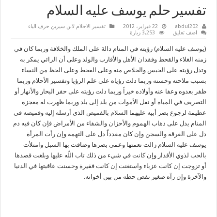
تفسير حلم يوسف عليه السلام
abdul202
22 فبراير، 2012
تفسير الاحلام لابن سيرين حرف الياء
اضف تعليق
3,253 زيارة
(يوسف عليه السلام) رؤيته في المنام دالة على الملك والخلافة وربما كان في
زمنه الغلاء والقحط وفقدان الأهل والأقارب والولد وعلى أن الرائي يمكر به
وتدل رؤيته على الحبس والخلاص منه وعلى القحط وعلى الحظ من النساء
بسبب ملاحته وحسنه وربما دلت رؤياه على علم الرؤيا وتفسير الأحلام وربما
ظفر بعدوه وعفا عنه وأولاده خيراً وربما دلت رؤيته على حفر البحار والأنهار أو
التصريف في المياه أو نقل الأموات من بلد إلى بلد وربما ظهرت له معجزة
عظيمة لرجوع بصر أبيه عليهما السلام بالقميص الذي أرسله إليه وقميصه في
المنام يدل على ذهاب الهموم والأحزان والشفاء من الأمراض فإن كان فيه دم
دل على الفرقة والسجن وإن كان مقدداً دل على التهمة وإن رأت المرأة
يوسف عليه السلام زالت نعمتها وعمي بصرها وضاقت بها السبل وامتلأت
بالحب لذوي الأقدار وإن كانت في شيء من ذلك تاب اللّه عليها وبلغت قصدها
أو تزوجت إن كانت عزباء واستغنت إن كانت فقيرة وحسنت عاقبتها في الدنيا
والآخرة وإن رآه صغير نقص حظه من بين أخواته.