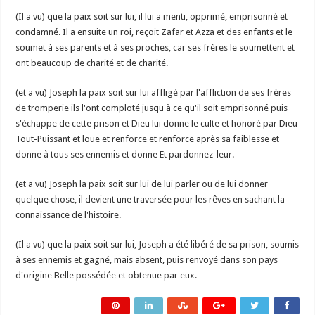
(Il a vu) que la paix soit sur lui, il lui a menti, opprimé, emprisonné et
condamné. Il a ensuite un roi, reçoit Zafar et Azza et des enfants et le
soumet à ses parents et à ses proches, car ses frères le soumettent et
ont beaucoup de charité et de charité.
(et a vu) Joseph la paix soit sur lui affligé par l'affliction de ses frères
de tromperie ils l'ont comploté jusqu'à ce qu'il soit emprisonné puis
s'échappe de cette prison et Dieu lui donne le culte et honoré par Dieu
Tout-Puissant et loue et renforce et renforce après sa faiblesse et
donne à tous ses ennemis et donne Et pardonnez-leur.
(et a vu) Joseph la paix soit sur lui de lui parler ou de lui donner
quelque chose, il devient une traversée pour les rêves en sachant la
connaissance de l'histoire.
(Il a vu) que la paix soit sur lui, Joseph a été libéré de sa prison, soumis
à ses ennemis et gagné, mais absent, puis renvoyé dans son pays
d'origine Belle possédée et obtenue par eux.