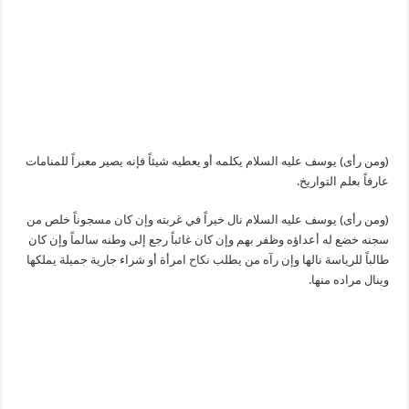
(ومن رأى) يوسف عليه السلام يكلمه أو يعطيه شيئاً فإنه يصير معبراً للمنامات
عارفاً بعلم التواريخ.
(ومن رأى) يوسف عليه السلام نال خيراً في غربته وإن كان مسجوناً خلص من
سجنه خضع له أعداؤه وظفر بهم وإن كان غائباً رجع إلى وطنه سالماً وإن كان
طالباً للرياسة نالها وإن رآه من يطلب
نكاح
امرأة أو شراء جارية جميلة يملكها
وينال مراده منها.