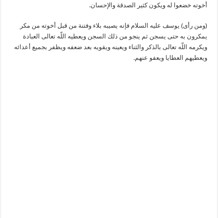
أخوته خضعوا له ويكون كثير الصدقة والإحسان.
(ومن رأى) يوسف عليه السلام فإنه يصيبه بلاء وفتنة من قبل أخوته من مكر
يمكرون به حتى يسجن ثم ينجو من ذلك السجن ويعطيه اللّه تعالى العبادة
ويكرمه اللّه تعالى بالذكر والثناء ويعينه ويقويه بعد ضعفه ويظفر بجميع أعدائه
ويعطيهم العطايا ويعفو عنهم.